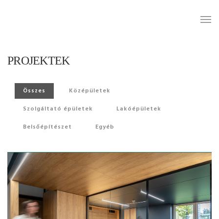
PROJEKTEK
Összes
Középületek
Szolgáltató épületek
Lakóépületek
Belsőépítészet
Egyéb